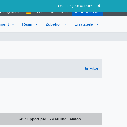
Österreich
Open English website
Registrieren
EUR
0
0
0,00 EUR
ament
Resin
Zubehör
Ersatzteile
Filter
Support per E-Mail und Telefon