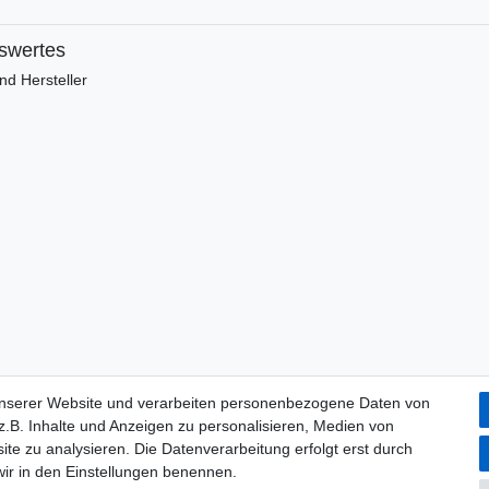
swertes
d Hersteller
unserer Website und verarbeiten personenbezogene Daten von
­recht
Widerrufs­formular
Impressum
Daten­schutz­erklärung
.B. Inhalte und Anzeigen zu personalisieren, Medien von
ite zu analysieren. Die Datenverarbeitung erfolgt erst durch
 wir in den Einstellungen benennen.
© Copyright 2026 | Alle Rechte vorbehalten.