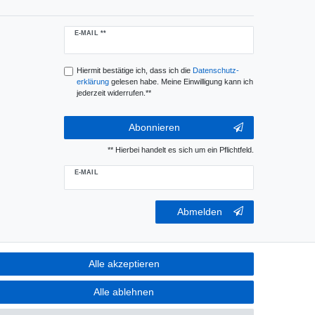
Newsletter
E-MAIL **
Honig
Hiermit bestätige ich, dass ich die
Daten­schutz­
erklärung
gelesen habe. Meine Einwilligung kann ich
jederzeit widerrufen.**
Abonnieren
** Hierbei handelt es sich um ein Pflichtfeld.
E-MAIL
Newsletter-
Abmelden
Abmeldung
Honig
Alle akzeptieren
AGB
Alle ablehnen