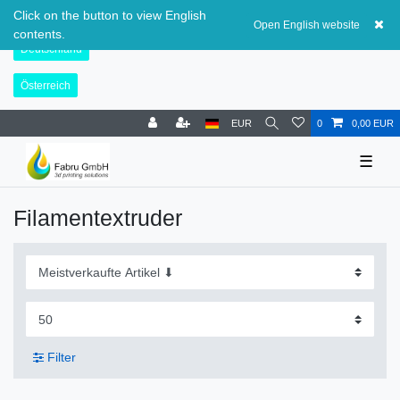
Schweiz
Click on the button to view English
Open English website
contents.
Deutschland
Österreich
EUR
0
0,00 EUR
☰
Filamentextruder
Filter