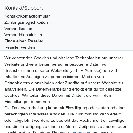
Kontakt/Support
Kontakt/Kontaktformular
Zahlungsmöglichkeiten
Versandkosten
Versanddienstleister
Finde einen Reseller
Reseller werden
Eigenmarke produzieren lassen
Wir verwenden Cookies und ähnliche Technologien auf unserer
Wissenswertes
Website und verarbeiten personenbezogene Daten von
Besucher:innen unserer Webseite (z.B. IP-Adresse), um z.B.
Marken und Hersteller
Inhalte und Anzeigen zu personalisieren, Medien von
Newsletter
Drittanbietern einzubinden oder Zugriffe auf unsere Website zu
E-MAIL **
Honig
analysieren. Die Datenverarbeitung erfolgt erst durch gesetzte
Cookies. Wir teilen diese Daten mit Dritten, die wir in den
Hiermit bestätige ich, dass ich die
Daten­schutz­erklärung
gelesen habe. Meine
Einstellungen benennen.
Einwilligung kann ich jederzeit widerrufen.**
Die Datenverarbeitung kann mit Einwilligung oder aufgrund eines
berechtigten Interesses erfolgen. Die Zustimmung kann erteilt
Abonnieren
oder abgelehnt werden. Es besteht das Recht, nicht einzuwilligen
und die Einwilligung zu einem späteren Zeitpunkt zu ändern oder
** Hierbei handelt es sich um ein Pflichtfeld.
zu widerrufen. Beachten Sie unser
Impressum
und weitere