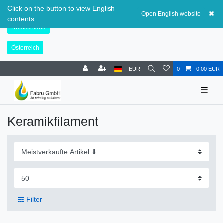
Schweiz
Click on the button to view English
Open English website
contents.
Deutschland
Österreich
EUR
0
0,00 EUR
☰
Keramikfilament
Filter