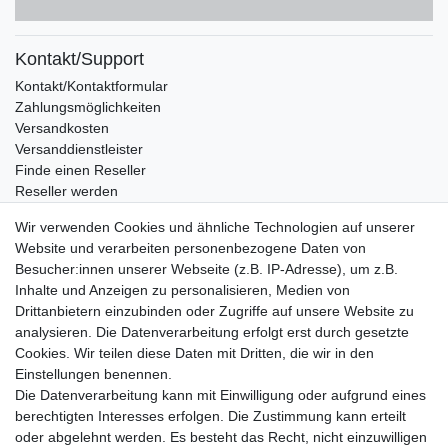
Kontakt/Support
Kontakt/Kontaktformular
Zahlungsmöglichkeiten
Versandkosten
Versanddienstleister
Finde einen Reseller
Reseller werden
Eigenmarke produzieren lassen
Wir verwenden Cookies und ähnliche Technologien auf unserer
Wissenswertes
Website und verarbeiten personenbezogene Daten von
Besucher:innen unserer Webseite (z.B. IP-Adresse), um z.B.
Marken und Hersteller
Inhalte und Anzeigen zu personalisieren, Medien von
Newsletter
Drittanbietern einzubinden oder Zugriffe auf unsere Website zu
E-MAIL **
Honig
analysieren. Die Datenverarbeitung erfolgt erst durch gesetzte
Cookies. Wir teilen diese Daten mit Dritten, die wir in den
Hiermit bestätige ich, dass ich die
Daten­schutz­erklärung
gelesen habe. Meine
Einstellungen benennen.
Einwilligung kann ich jederzeit widerrufen.**
Die Datenverarbeitung kann mit Einwilligung oder aufgrund eines
berechtigten Interesses erfolgen. Die Zustimmung kann erteilt
Abonnieren
oder abgelehnt werden. Es besteht das Recht, nicht einzuwilligen