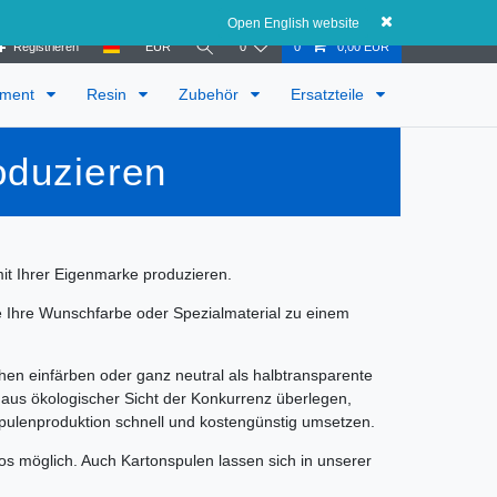
Österreich
Open English website
Registrieren
EUR
0
0
0,00 EUR
ament
Resin
Zubehör
Ersatzteile
oduzieren
mit Ihrer Eigenmarke produzieren.
e Ihre Wunschfarbe oder Spezialmaterial zu einem
hen einfärben oder ganz neutral als halbtransparente
ur aus ökologischer Sicht der Konkurrenz überlegen,
pulenproduktion schnell und kostengünstig umsetzen.
los möglich. Auch Kartonspulen lassen sich in unserer