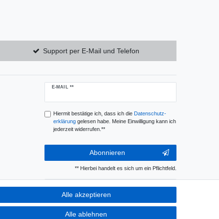
Support per E-Mail und Telefon
Newsletter
E-MAIL **
Honig
Hiermit bestätige ich, dass ich die
Daten­schutz­
erklärung
gelesen habe. Meine Einwilligung kann ich
jederzeit widerrufen.**
Abonnieren
** Hierbei handelt es sich um ein Pflichtfeld.
E-MAIL
Alle akzeptieren
Newsletter-
Abmelden
Alle ablehnen
Abmeldung