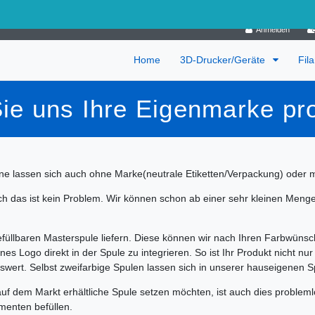
Deutschland
Anmelden
Home
3D-Drucker/Geräte
Fil
ie uns Ihre Eigenmarke pr
sine lassen sich auch ohne Marke(neutrale Etiketten/Verpackung) oder 
h das ist kein Problem. Wir können schon ab einer sehr kleinen Meng
efüllbaren Masterspule liefern. Diese können wir nach Ihren Farbwünsc
nes Logo direkt in der Spule zu integrieren. So ist Ihr Produkt nicht n
ert. Selbst zweifarbige Spulen lassen sich in unserer hauseigenen S
 auf dem Markt erhältliche Spule setzen möchten, ist auch dies problem
menten befüllen.