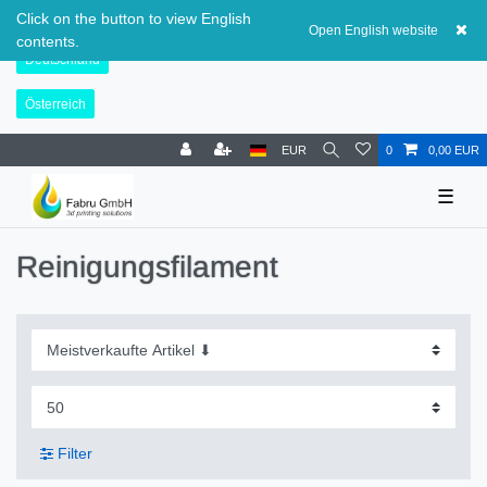
Schweiz
Click on the button to view English
Open English website
contents.
Deutschland
Österreich
EUR
0
0,00 EUR
☰
Reinigungsfilament
Filter