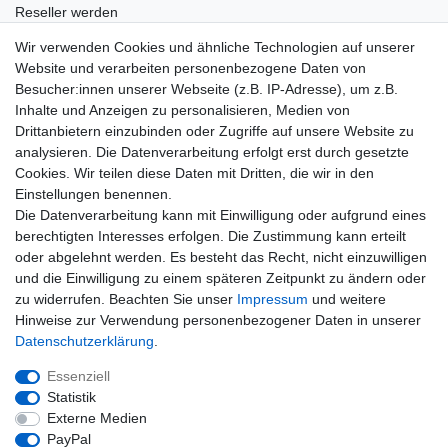
Reseller werden
Eigenmarke produzieren lassen
Wir verwenden Cookies und ähnliche Technologien auf unserer
Wissenswertes
Website und verarbeiten personenbezogene Daten von
Besucher:innen unserer Webseite (z.B. IP-Adresse), um z.B.
Marken und Hersteller
Inhalte und Anzeigen zu personalisieren, Medien von
Newsletter
Drittanbietern einzubinden oder Zugriffe auf unsere Website zu
E-MAIL **
Honig
analysieren. Die Datenverarbeitung erfolgt erst durch gesetzte
Cookies. Wir teilen diese Daten mit Dritten, die wir in den
Hiermit bestätige ich, dass ich die
Daten­schutz­erklärung
gelesen habe. Meine
Einstellungen benennen.
Einwilligung kann ich jederzeit widerrufen.**
Die Datenverarbeitung kann mit Einwilligung oder aufgrund eines
berechtigten Interesses erfolgen. Die Zustimmung kann erteilt
Abonnieren
oder abgelehnt werden. Es besteht das Recht, nicht einzuwilligen
und die Einwilligung zu einem späteren Zeitpunkt zu ändern oder
** Hierbei handelt es sich um ein Pflichtfeld.
zu widerrufen. Beachten Sie unser
Impressum
und weitere
Hinweise zur Verwendung personenbezogener Daten in unserer
E-MAIL
Daten­schutz­erklärung
.
Newsletter-
Essenziell
Abmelden
Abmeldung
Statistik
Honig
Externe Medien
PayPal