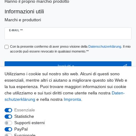
Hanno il proprio marchio prodotto
Informazioni utili
Marchi e produttori
Ceres::Template.newsletterHoneypotLabel
E-MAIL **
Con la presente confermo di aver preso visione della
Daten­schutz­erklärung
. Il mio
accordo può essere revocato in qualsiasi momento.**
Iscriviti a
Utilizziamo i cookie sul nostro sito web. Alcuni di questi sono
** Questo è un campo obbligatorio.
essenziali, mentre altri ci aiutano a migliorare questo sito Web e
la tua esperienza. Puoi trovare maggiori informazioni sui cookie
E-MAIL
che utilizziamo e sui tuoi diritti come utente nella nostra
Daten­
schutz­erklärung
e nella nostra
Impronta
.
Ceres::Template.newsletterUnsubscribeHoneypotLabel
Disconnessione
Essenziale
Statistiche
Supporti esterni
PayPal
Widerrufs­recht
Widerrufs­formular
Impronta
Funzionale