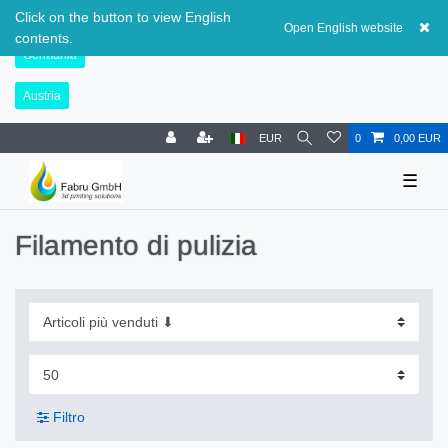
Svizzera
Click on the button to view English
Open English website
contents.
Germania
Austria
EUR
0
0,00 EUR
☰
Filamento di pulizia
Filtro