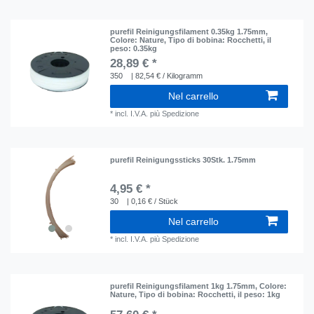
purefil Reinigungsfilament 0.35kg 1.75mm
,
Colore: Nature
, Tipo di bobina: Rocchetti
, il
peso: 0.35kg
28,89 € *
350
| 82,54 € / Kilogramm
Nel carrello
*
incl. I.V.A.
più
Spedizione
purefil Reinigungssticks 30Stk. 1.75mm
4,95 € *
30
| 0,16 € / Stück
Nel carrello
*
incl. I.V.A.
più
Spedizione
purefil Reinigungsfilament 1kg 1.75mm
, Colore:
Nature
, Tipo di bobina: Rocchetti
, il peso: 1kg