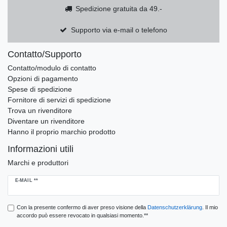
Spedizione gratuita da 49.-
Supporto via e-mail o telefono
Contatto/Supporto
Contatto/modulo di contatto
Opzioni di pagamento
Spese di spedizione
Fornitore di servizi di spedizione
Trova un rivenditore
Diventare un rivenditore
Hanno il proprio marchio prodotto
Informazioni utili
Marchi e produttori
Ceres::Template.newsletterHoneypotLabel
E-MAIL **
Con la presente confermo di aver preso visione della
Daten­schutz­erklärung
. Il mio
accordo può essere revocato in qualsiasi momento.**