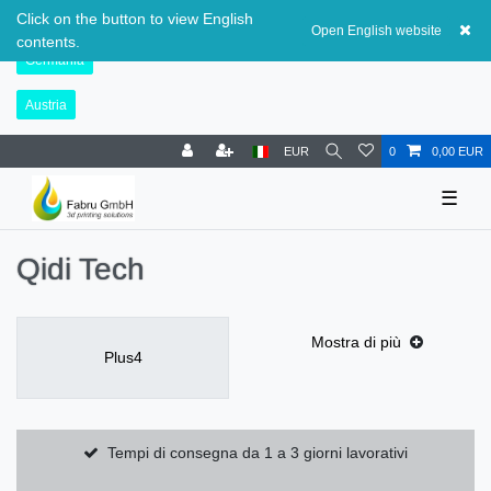
Svizzera
Click on the button to view English
Open English website
contents.
Germania
Austria
EUR
0
0,00 EUR
☰
Qidi Tech
Mostra di più
Plus4
Tempi di consegna da 1 a 3 giorni lavorativi