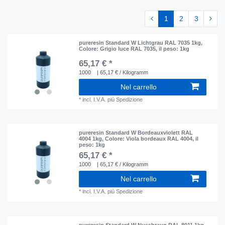
1
2
3
pureresin Standard W Lichtgrau RAL 7035 1kg
,
Colore: Grigio luce RAL 7035
, il peso: 1kg
65,17 € *
1000
| 65,17 € / Kilogramm
Nel carrello
*
incl. I.V.A.
più
Spedizione
pureresin Standard W Bordeauxviolett RAL
4004 1kg
, Colore: Viola bordeaux RAL 4004
, il
peso: 1kg
65,17 € *
1000
| 65,17 € / Kilogramm
Nel carrello
*
incl. I.V.A.
più
Spedizione
pureresin Standard W Nussbraun RAL 8011 1kg
,