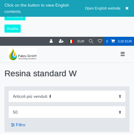
Svizzera
Click on the button to view English
Open English website
contents.
Germania
Austria
EUR
0
0,00 EUR
☰
Resina standard W
Filtro