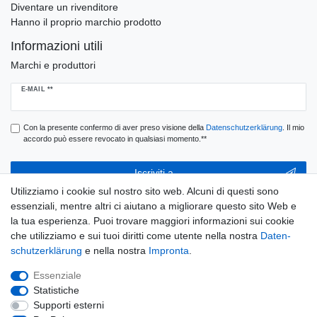
Diventare un rivenditore
Hanno il proprio marchio prodotto
Informazioni utili
Marchi e produttori
Ceres::Template.newsletterHoneypotLabel
E-MAIL **
Con la presente confermo di aver preso visione della
Daten­schutz­erklärung
. Il mio
accordo può essere revocato in qualsiasi momento.**
Iscriviti a
Utilizziamo i cookie sul nostro sito web. Alcuni di questi sono
** Questo è un campo obbligatorio.
essenziali, mentre altri ci aiutano a migliorare questo sito Web e
la tua esperienza. Puoi trovare maggiori informazioni sui cookie
E-MAIL
che utilizziamo e sui tuoi diritti come utente nella nostra
Daten­
schutz­erklärung
e nella nostra
Impronta
.
Ceres::Template.newsletterUnsubscribeHoneypotLabel
Disconnessione
Essenziale
Statistiche
Supporti esterni