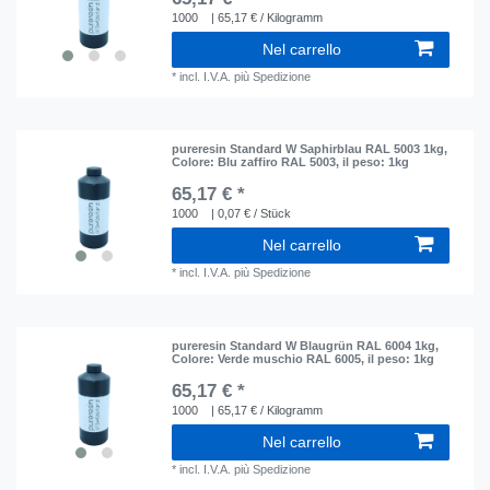
1000
| 65,17 € / Kilogramm
Nel carrello
*
incl. I.V.A.
più
Spedizione
pureresin Standard W Saphirblau RAL 5003 1kg
,
Colore: Blu zaffiro RAL 5003
, il peso: 1kg
65,17 € *
1000
| 0,07 € / Stück
Nel carrello
*
incl. I.V.A.
più
Spedizione
pureresin Standard W Blaugrün RAL 6004 1kg
,
Colore: Verde muschio RAL 6005
, il peso: 1kg
65,17 € *
1000
| 65,17 € / Kilogramm
Nel carrello
*
incl. I.V.A.
più
Spedizione