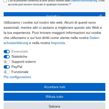
Con la presente confermo di aver preso visione della
Daten­schutz­erklärung
. Il mio
accordo può essere revocato in qualsiasi momento.**
Iscriviti a
Utilizziamo i cookie sul nostro sito web. Alcuni di questi sono
** Questo è un campo obbligatorio.
essenziali, mentre altri ci aiutano a migliorare questo sito Web e
la tua esperienza. Puoi trovare maggiori informazioni sui cookie
E-MAIL
che utilizziamo e sui tuoi diritti come utente nella nostra
Daten­
schutz­erklärung
e nella nostra
Impronta
.
Ceres::Template.newsletterUnsubscribeHoneypotLabel
Disconnessione
Essenziale
Statistiche
Supporti esterni
PayPal
Widerrufs­recht
Widerrufs­formular
Impronta
Funzionale
Più configurazioni.
Daten­schutz­erklärung
Condizioni
Accettare tutti
Rifiuta tutto
© Copyright Fabru GmbH 2026 | Tutti i diritti riservati.
Salvare