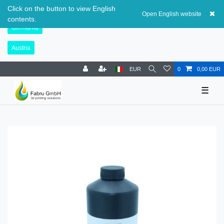
Svizzera
Click on the button to view English
Open English website
contents.
Germania
Austria
EUR
0
0,00 EUR
☰