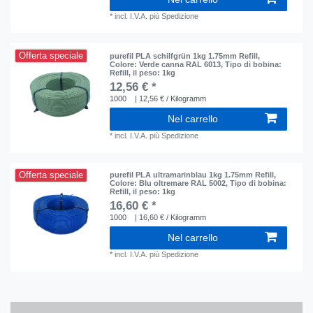
*
incl. I.V.A.
più
Spedizione
Offerta speciale
purefil PLA schilfgrün 1kg 1.75mm Refill
,
Colore: Verde canna RAL 6013
, Tipo di bobina:
Refill
, il peso: 1kg
12,56 € *
1000
| 12,56 € / Kilogramm
Nel carrello
*
incl. I.V.A.
più
Spedizione
Offerta speciale
purefil PLA ultramarinblau 1kg 1.75mm Refill
,
Colore: Blu oltremare RAL 5002
, Tipo di bobina:
Refill
, il peso: 1kg
16,60 € *
1000
| 16,60 € / Kilogramm
Nel carrello
*
incl. I.V.A.
più
Spedizione