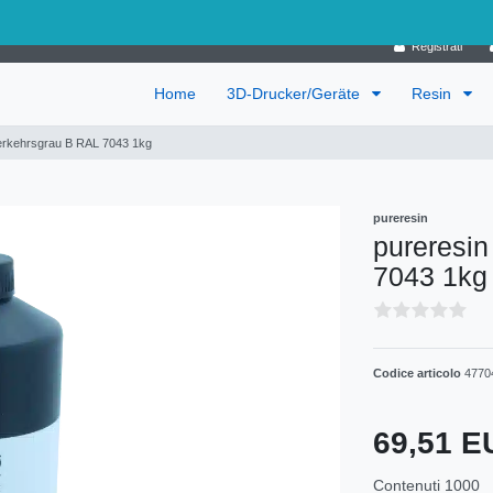
Germania
Registrati
Home
3D-Drucker/Geräte
Resin
Verkehrsgrau B RAL 7043 1kg
pureresin
pureresi
7043 1kg
Codice articolo
4770
69,51 
Contenuti
1000