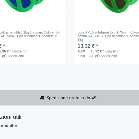
LA ultramarinblau 1kg 1.75mm
, Colore: Blu
purefil PLA schilfgrün 1kg 1.75mm
, Color
 RAL 5002
, Tipo di bobina: Rocchetti
, il
canna RAL 6013
, Tipo di bobina: Rocchet
1kg
€ *
13,32 € *
7,96 € / Kilogramm
1000
| 13,32 € / Kilogramm
A.
più
Spedizione
*
incl. I.V.A.
più
Spedizione
Spedizione gratuita da 49.-
ioni utili
produttori