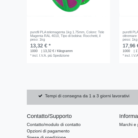
purefil PLA telemagenta 1kg 1.75mm
, Colore: Tele
purefil P
Magenta RAL 4010
, Tipo di bobina: Rocchetti
, il
oltremare
peso: 1kg
peso: 1kg
13,32 € *
17,96 
1000
| 13,32 € / Kilogramm
1000
| 1
*
incl. I.V.A.
più
Spedizione
*
incl. I.V.
Tempi di consegna da 1 a 3 giorni lavorativi
Contatto/Supporto
Informaz
Contatto/modulo di contatto
Marchi e 
Opzioni di pagamento
Spese di spedizione