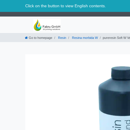
Svizzera
Click on the button to view English contents.
Go to homepage
Resin
Resina morbida W
pureresin Soft W 