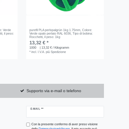
e: Verde
purefil PLA perlopalgrün 1kg 1.75mm
, Colore:
ti
, il peso:
Verde opalo perlato RAL 6036
, Tipo di bobina:
Rocchetti
, il peso: 1kg
13,32 € *
1000
| 13,32 € / Kilogramm
*
incl. I.V.A.
più
Spedizione
Supporto via e-mail o telefono
Ceres::Template.newsletterHoneypotLabel
E-MAIL **
Con la presente confermo di aver preso visione
della
Daten­schutz­erklärung
. Il mio accordo può