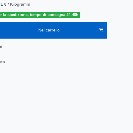
51 € / Kilogramm
r la spedizione, tempo di consegna 24-48h
Nel carrello
ri
ione