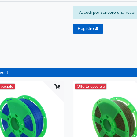
Accedi per scrivere una recens
Registro
sein!
speciale
Offerta speciale