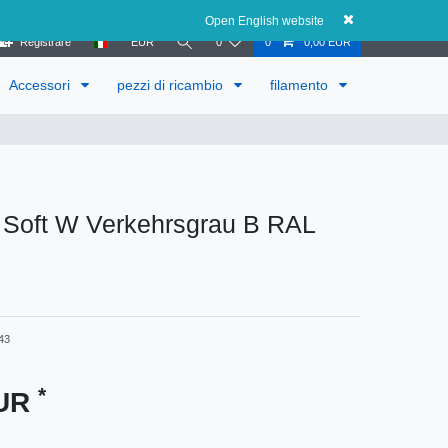
Austria
Open English website
Registrare
EUR
0
0
0,00 EUR
Accessori
pezzi di ricambio
filamento
n Soft W Verkehrsgrau B RAL
43
*
EUR