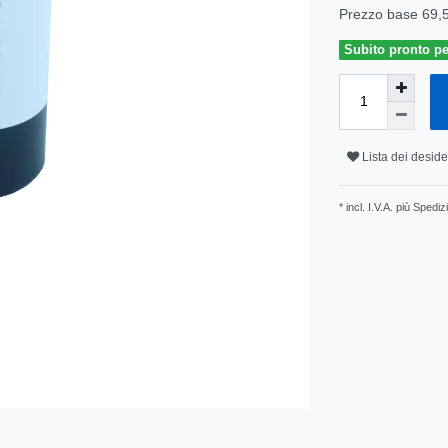
Prezzo base
69,
Subito pronto pe
Lista dei deside
* incl. I.V.A. più
Spediz