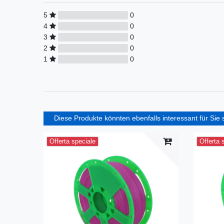
5
0
4
0
3
0
2
0
1
0
Diese Produkte könnten ebenfalls interessant für Sie 
Offerta speciale
Offerta 