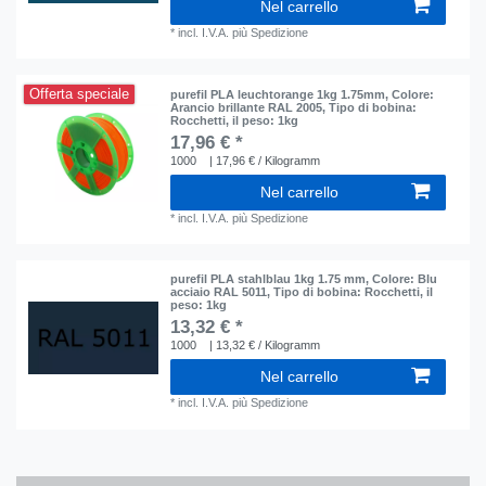
Nel carrello
*
incl. I.V.A.
più
Spedizione
Offerta speciale
purefil PLA leuchtorange 1kg 1.75mm
, Colore:
Arancio brillante RAL 2005
, Tipo di bobina:
Rocchetti
, il peso: 1kg
17,96 € *
1000
| 17,96 € / Kilogramm
Nel carrello
*
incl. I.V.A.
più
Spedizione
purefil PLA stahlblau 1kg 1.75 mm
, Colore: Blu
acciaio RAL 5011
, Tipo di bobina: Rocchetti
, il
peso: 1kg
13,32 € *
1000
| 13,32 € / Kilogramm
Nel carrello
*
incl. I.V.A.
più
Spedizione