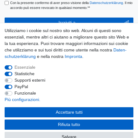
Con la presente confermo di aver preso visione della
Daten­schutz­erklärung
. Il mio
accordo può essere revocato in qualsiasi momento.**
Iscriviti a
Utilizziamo i cookie sul nostro sito web. Alcuni di questi sono
** Questo è un campo obbligatorio.
essenziali, mentre altri ci aiutano a migliorare questo sito Web e
la tua esperienza. Puoi trovare maggiori informazioni sui cookie
E-MAIL
che utilizziamo e sui tuoi diritti come utente nella nostra
Daten­
schutz­erklärung
e nella nostra
Impronta
.
Ceres::Template.newsletterUnsubscribeHoneypotLabel
Disconnessione
Essenziale
Statistiche
Supporti esterni
PayPal
Widerrufs­recht
Widerrufs­formular
Impronta
Funzionale
Più configurazioni.
Daten­schutz­erklärung
Condizioni
Accettare tutti
Rifiuta tutto
© Copyright Fabru GmbH 2026 | Tutti i diritti riservati.
Salvare