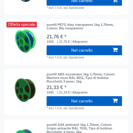
Nel carrello
*
incl. I.V.A.
più
Spedizione
Offerta speciale
purefil PETG blau transparent 1kg 1.75mm
,
Colore: Blu trasparente
21,76 € *
1000
| 21,76 € / Kilogramm
Nel carrello
*
incl. I.V.A.
più
Spedizione
purefil ABS nussbraun 1kg 1.75mm
, Colore:
Marrone noce RAL 8011
, Tipo di bobina:
Rocchetti
, il peso: 1kg
21,33 € *
1000
| 21,33 € / Kilogramm
Nel carrello
*
incl. I.V.A.
più
Spedizione
purefil ASA anthrazit 1kg 1.75mm
, Colore:
Grigio antracite RAL 7016
, Tipo di bobina:
Rocchetti
, il peso: 1kg