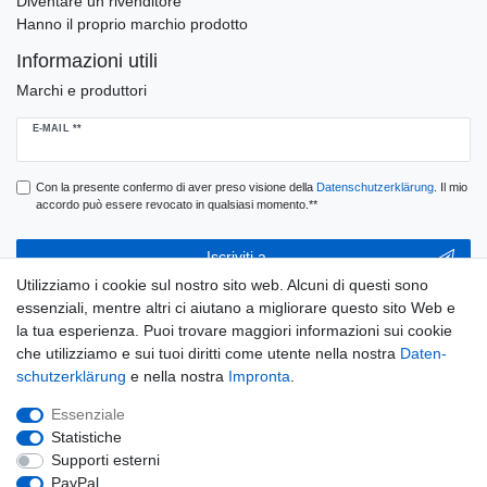
Diventare un rivenditore
Hanno il proprio marchio prodotto
Informazioni utili
Marchi e produttori
Ceres::Template.newsletterHoneypotLabel
E-MAIL **
Con la presente confermo di aver preso visione della
Daten­schutz­erklärung
. Il mio
accordo può essere revocato in qualsiasi momento.**
Iscriviti a
Utilizziamo i cookie sul nostro sito web. Alcuni di questi sono
** Questo è un campo obbligatorio.
essenziali, mentre altri ci aiutano a migliorare questo sito Web e
la tua esperienza. Puoi trovare maggiori informazioni sui cookie
E-MAIL
che utilizziamo e sui tuoi diritti come utente nella nostra
Daten­
schutz­erklärung
e nella nostra
Impronta
.
Ceres::Template.newsletterUnsubscribeHoneypotLabel
Disconnessione
Essenziale
Statistiche
Supporti esterni
PayPal