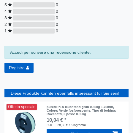
5
0
4
0
3
0
2
0
1
0
Accedi per scrivere una recensione cliente.
Registro
Diese Produkte könnten ebenfalls interessant für Sie sein!
Offerta speciale
purefil PLA leuchtend grün 0.35kg 1.75mm
,
Colore: Verde fosforescente
, Tipo di bobina:
Rocchetti
, il peso: 0.35kg
10,04 € *
350
| 28,69 € / Kilogramm