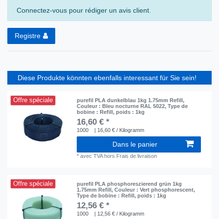
Connectez-vous pour rédiger un avis client.
Registre
Diese Produkte könnten ebenfalls interessant für Sie sein!
Offre spéciale
purefil PLA dunkelblau 1kg 1.75mm Refill
,
Couleur : Bleu nocturne RAL 5022
, Type de
bobine : Refill
, poids : 1kg
16,60 € *
1000
| 16,60 € / Kilogramm
Dans le panier
*
avec TVA
hors
Frais de livraison
Offre spéciale
purefil PLA phosphoreszierend grün 1kg
1.75mm Refill
, Couleur : Vert phosphorescent
,
Type de bobine : Refill
, poids : 1kg
12,56 € *
1000
| 12,56 € / Kilogramm