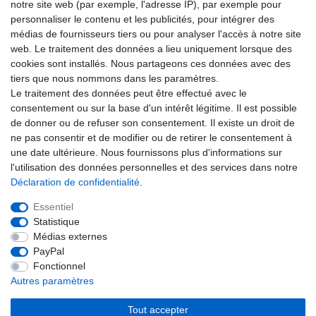
notre site web (par exemple, l'adresse IP), par exemple pour
Par la présente, je confirme avoir lu la
Déclaration de confidentialité
. Je peux
personnaliser le contenu et les publicités, pour intégrer des
rétracter mon consentement à tout moment.**
médias de fournisseurs tiers ou pour analyser l'accès à notre site
web. Le traitement des données a lieu uniquement lorsque des
S’abonner
cookies sont installés. Nous partageons ces données avec des
tiers que nous nommons dans les paramètres.
** Il s’agit d’un champ obligatoire.
Le traitement des données peut être effectué avec le
consentement ou sur la base d'un intérêt légitime. Il est possible
ADRESSE E-MAIL
de donner ou de refuser son consentement. Il existe un droit de
ne pas consentir et de modifier ou de retirer le consentement à
Ceres::Template.newsletterUnsubscribeHoneypotLabel
une date ultérieure. Nous fournissons plus d'informations sur
Se désabonner
l'utilisation des données personnelles et des services dans notre
Déclaration de confidentialité
.
Essentiel
Droit de rétractation
Formulaire de rétractation
Statistique
Médias externes
PayPal
Mentions légales
Déclaration de confidentialité
Fonctionnel
Autres paramètres
Conditions générales
Tout accepter