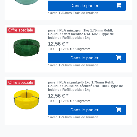
Dans le panier
*
avec TVA
hors
Frais de livraison
Offre spéciale
purefil PLA minzgrün 1kg 1.75mm Refill
,
Couleur : Vert menthe RAL 6029
, Type de
bobine : Refill
, poids : 1kg
12,56 € *
1000
| 12,56 € / Kilogramm
Dans le panier
*
avec TVA
hors
Frais de livraison
Offre spéciale
purefil PLA signalgelb 1kg 1.75mm Refill
,
Couleur : Jaune de sécurité RAL 1003
, Type de
bobine : Refill
, poids : 1kg
12,56 € *
1000
| 12,56 € / Kilogramm
Dans le panier
*
avec TVA
hors
Frais de livraison