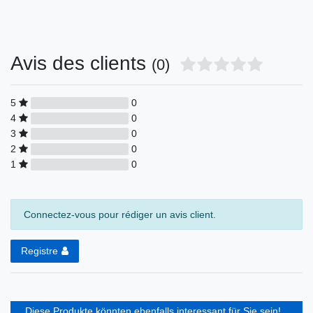
Avis des clients
(0)
5
0
4
0
3
0
2
0
1
0
Connectez-vous pour rédiger un avis client.
Registre
Diese Produkte könnten ebenfalls interessant für Sie sein!