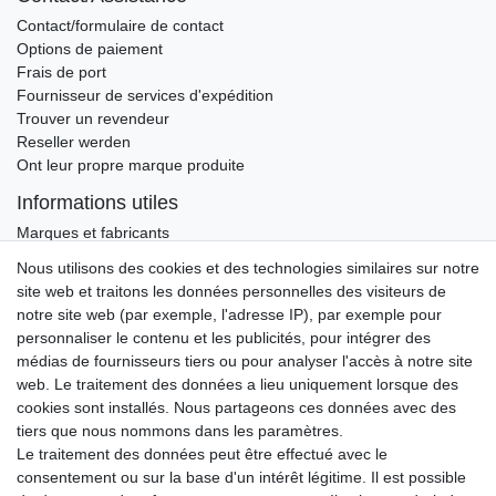
Contact/formulaire de contact
Options de paiement
Frais de port
Fournisseur de services d'expédition
Trouver un revendeur
Reseller werden
Ont leur propre marque produite
Informations utiles
Marques et fabricants
Nous utilisons des cookies et des technologies similaires sur notre
Ceres::Template.newsletterHoneypotLabel
ADRESSE E-MAIL **
site web et traitons les données personnelles des visiteurs de
notre site web (par exemple, l'adresse IP), par exemple pour
Par la présente, je confirme avoir lu la
Déclaration de confidentialité
. Je peux
personnaliser le contenu et les publicités, pour intégrer des
rétracter mon consentement à tout moment.**
médias de fournisseurs tiers ou pour analyser l'accès à notre site
web. Le traitement des données a lieu uniquement lorsque des
S’abonner
cookies sont installés. Nous partageons ces données avec des
tiers que nous nommons dans les paramètres.
** Il s’agit d’un champ obligatoire.
Le traitement des données peut être effectué avec le
consentement ou sur la base d'un intérêt légitime. Il est possible
ADRESSE E-MAIL