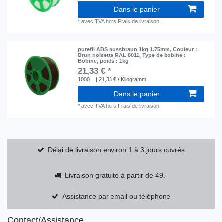
Dans le panier
*
avec TVA
hors
Frais de livraison
purefil ABS nussbraun 1kg 1.75mm
, Couleur :
Brun noisette RAL 8011
, Type de bobine :
Bobine
, poids : 1kg
21,33 € *
1000
| 21,33 € / Kilogramm
Dans le panier
*
avec TVA
hors
Frais de livraison
Délai de livraison environ 1 à 3 jours ouvrés
Livraison gratuite à partir de 49.-
Assistance par email ou téléphone
Contact/Assistance