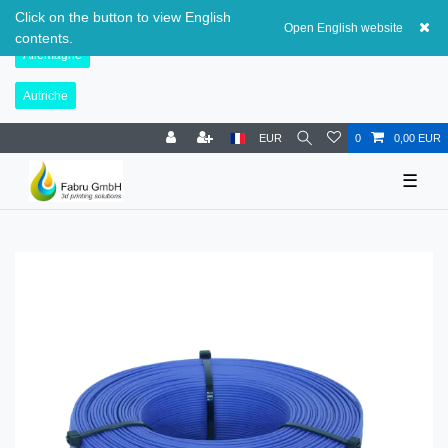
Suisse
Click on the button to view English
Open English website
contents.
Allemagne
Autriche
EUR
0
0,00 EUR
☰