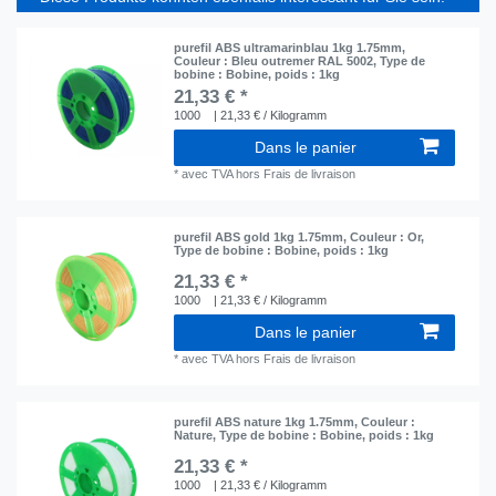
purefil ABS ultramarinblau 1kg 1.75mm
,
Couleur : Bleu outremer RAL 5002
, Type de
bobine : Bobine
, poids : 1kg
21,33 € *
1000
| 21,33 € / Kilogramm
Dans le panier
*
avec TVA
hors
Frais de livraison
purefil ABS gold 1kg 1.75mm
, Couleur : Or
,
Type de bobine : Bobine
, poids : 1kg
21,33 € *
1000
| 21,33 € / Kilogramm
Dans le panier
*
avec TVA
hors
Frais de livraison
purefil ABS nature 1kg 1.75mm
, Couleur :
Nature
, Type de bobine : Bobine
, poids : 1kg
21,33 € *
1000
| 21,33 € / Kilogramm