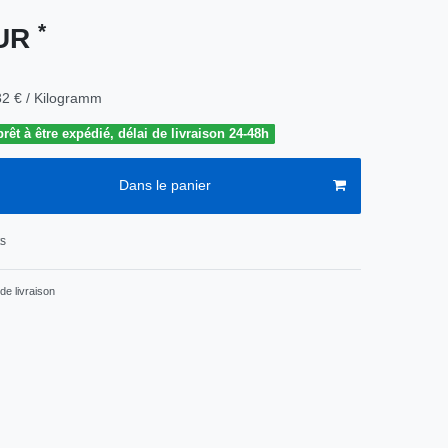
*
EUR
32 € / Kilogramm
êt à être expédié, délai de livraison 24-48h
Dans le panier
ts
de livraison