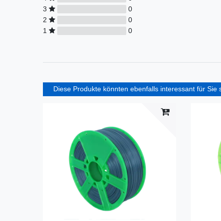
3
0
2
0
1
0
Diese Produkte könnten ebenfalls interessant für Sie 