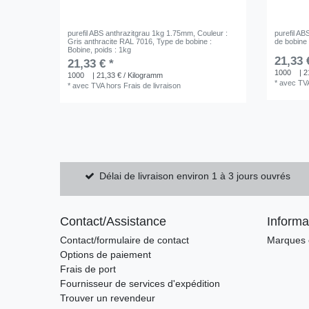
purefil ABS anthrazitgrau 1kg 1.75mm
, Couleur :
purefil A
Gris anthracite RAL 7016
, Type de bobine :
de bobine 
Bobine
, poids : 1kg
21,33 
21,33 € *
1000
| 2
1000
| 21,33 € / Kilogramm
*
avec TV
*
avec TVA
hors
Frais de livraison
Délai de livraison environ 1 à 3 jours ouvrés
Contact/Assistance
Informa
Contact/formulaire de contact
Marques e
Options de paiement
Frais de port
Fournisseur de services d'expédition
Trouver un revendeur