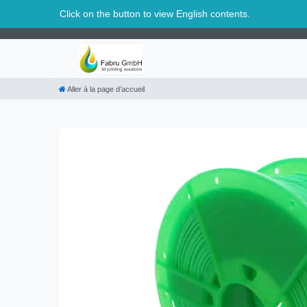
Suisse
Click on the button to view English contents.
Aller à la page d’accueil