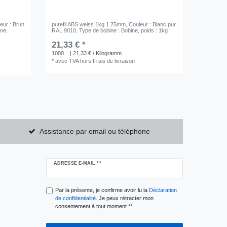
leur : Brun
purefil ABS weiss 1kg 1.75mm
, Couleur : Blanc pur
ine
,
RAL 9010
, Type de bobine : Bobine
, poids : 1kg
21,33 € *
1000
| 21,33 € / Kilogramm
*
avec TVA
hors
Frais de livraison
Assistance par email ou téléphone
Ceres::Template.newsletterHoneypotLabel
ADRESSE E-MAIL **
Par la présente, je confirme avoir lu la
Déclaration
de confidentialité
. Je peux rétracter mon
consentement à tout moment.**