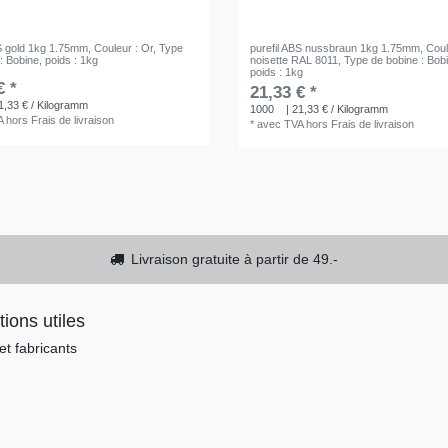
BS gold 1kg 1.75mm
, Couleur : Or
, Type
purefil ABS nussbraun 1kg 1.75mm
, Cou
: Bobine
, poids : 1kg
noisette RAL 8011
, Type de bobine : Bob
poids : 1kg
€ *
21,33 € *
1,33 € / Kilogramm
1000
| 21,33 € / Kilogramm
A
hors
Frais de livraison
*
avec TVA
hors
Frais de livraison
Livraison gratuite à partir de 49.-
tions utiles
t fabricants