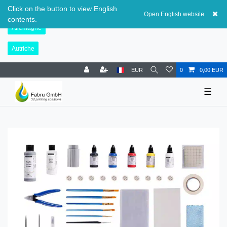
Suisse
Click on the button to view English
Open English website
contents.
Allemagne
Autriche
EUR
0
0,00 EUR
☰