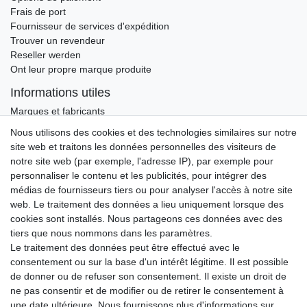
Frais de port
Fournisseur de services d'expédition
Trouver un revendeur
Reseller werden
Ont leur propre marque produite
Informations utiles
Marques et fabricants
Nous utilisons des cookies et des technologies similaires sur notre
Ceres::Template.newsletterHoneypotLabel
ADRESSE E-MAIL **
site web et traitons les données personnelles des visiteurs de
notre site web (par exemple, l'adresse IP), par exemple pour
Par la présente, je confirme avoir lu la
Déclaration de confidentialité
. Je peux
personnaliser le contenu et les publicités, pour intégrer des
rétracter mon consentement à tout moment.**
médias de fournisseurs tiers ou pour analyser l'accès à notre site
web. Le traitement des données a lieu uniquement lorsque des
S’abonner
cookies sont installés. Nous partageons ces données avec des
tiers que nous nommons dans les paramètres.
** Il s’agit d’un champ obligatoire.
Le traitement des données peut être effectué avec le
consentement ou sur la base d'un intérêt légitime. Il est possible
ADRESSE E-MAIL
de donner ou de refuser son consentement. Il existe un droit de
ne pas consentir et de modifier ou de retirer le consentement à
Ceres::Template.newsletterUnsubscribeHoneypotLabel
une date ultérieure. Nous fournissons plus d'informations sur